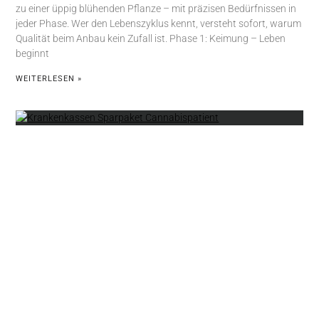
zu einer üppig blühenden Pflanze – mit präzisen Bedürfnissen in
jeder Phase. Wer den Lebenszyklus kennt, versteht sofort, warum
Qualität beim Anbau kein Zufall ist. Phase 1: Keimung – Leben
beginnt
WEITERLESEN »
Krankenkassen-Sparpaket
2026: Cannabis-Patienten