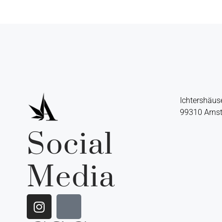
Ichtershäuse
99310 Arns
Social
Media