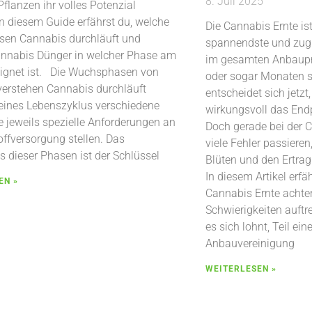
8. Juli 2025
flanzen ihr volles Potenzial
 In diesem Guide erfährst du, welche
Die Cannabis Ernte ist
en Cannabis durchläuft und
spannendste und zugl
annabis Dünger in welcher Phase am
im gesamten Anbaup
ignet ist. Die Wuchsphasen von
oder sogar Monaten so
erstehen Cannabis durchläuft
entscheidet sich jetz
ines Lebenszyklus verschiedene
wirkungsvoll das Endp
e jeweils spezielle Anforderungen an
Doch gerade bei der 
offversorgung stellen. Das
viele Fehler passieren,
s dieser Phasen ist der Schlüssel
Blüten und den Ertrag
In diesem Artikel erfä
EN »
Cannabis Ernte achten
Schwierigkeiten auft
es sich lohnt, Teil ein
Anbauvereinigung
WEITERLESEN »