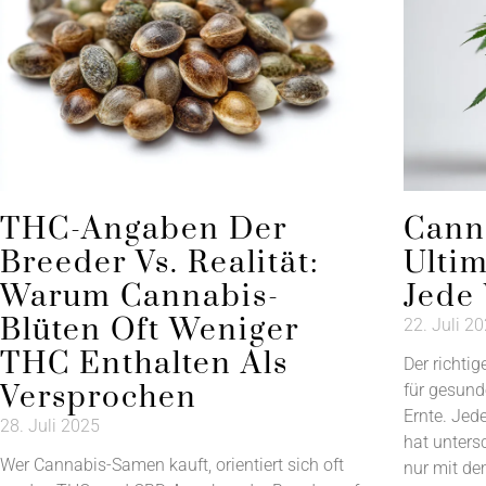
THC-Angaben Der
Cann
Breeder Vs. Realität:
Ultim
Warum Cannabis-
Jede
Blüten Oft Weniger
22. Juli 2
THC Enthalten Als
Der richti
Versprochen
für gesund
Ernte. Je
28. Juli 2025
hat unters
Wer Cannabis-Samen kauft, orientiert sich oft
nur mit d