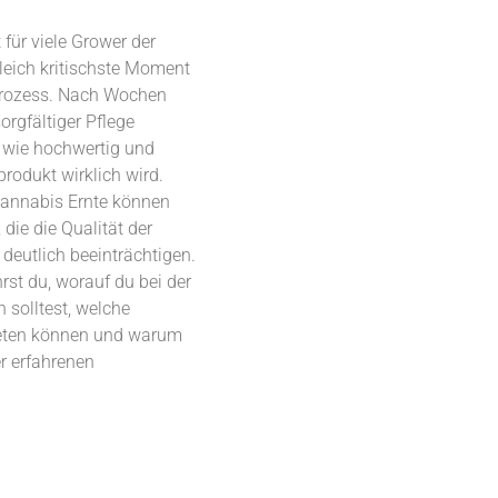
 für viele Grower der
eich kritischste Moment
rozess. Nach Wochen
rgfältiger Pflege
t, wie hochwertig und
rodukt wirklich wird.
Cannabis Ernte können
 die die Qualität der
 deutlich beeinträchtigen.
hrst du, worauf du bei der
 solltest, welche
reten können und warum
er erfahrenen