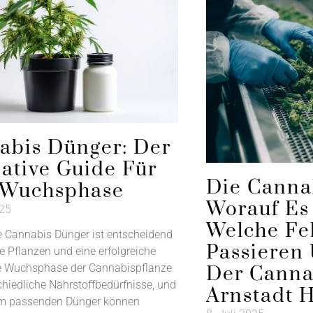
abis Dünger: Der
ative Guide Für
Die Canna
 Wuchsphase
Worauf Es
025
Welche Fe
ge Cannabis Dünger ist entscheidend
Passieren
e Pflanzen und eine erfolgreiche
de Wuchsphase der Cannabispflanze
Der Canna
chiedliche Nährstoffbedürfnisse, und
Arnstadt H
em passenden Dünger können