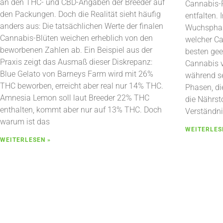
an den THC- und CBD-Angaben der Breeder auf
Cannabis-P
den Packungen. Doch die Realität sieht häufig
entfalten.
anders aus: Die tatsächlichen Werte der finalen
Wuchsphas
Cannabis-Blüten weichen erheblich von den
welcher C
beworbenen Zahlen ab. Ein Beispiel aus der
besten gee
Praxis zeigt das Ausmaß dieser Diskrepanz:
Cannabis v
Blue Gelato von Barneys Farm wird mit 26%
während se
THC beworben, erreicht aber real nur 14% THC.
Phasen, di
Amnesia Lemon soll laut Breeder 22% THC
die Nährst
enthalten, kommt aber nur auf 13% THC. Doch
Verständni
warum ist das
WEITERLES
WEITERLESEN »